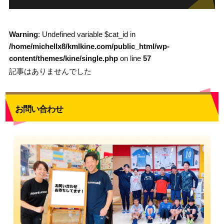
Warning
: Undefined variable $cat_id in
/home/michellx8/kmlkine.com/public_html/wp-
content/themes/kine/single.php
on line
57
記事はありませんでした
お問い合わせ