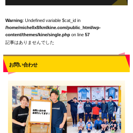
Warning
: Undefined variable $cat_id in
/home/michellx8/kmlkine.com/public_html/wp-
content/themes/kine/single.php
on line
57
記事はありませんでした
お問い合わせ