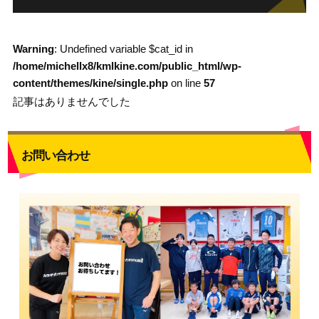
Warning
: Undefined variable $cat_id in
/home/michellx8/kmlkine.com/public_html/wp-
content/themes/kine/single.php
on line
57
記事はありませんでした
お問い合わせ