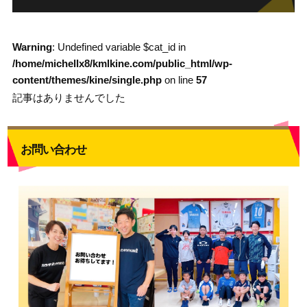
Warning
: Undefined variable $cat_id in
/home/michellx8/kmlkine.com/public_html/wp-
content/themes/kine/single.php
on line
57
記事はありませんでした
お問い合わせ