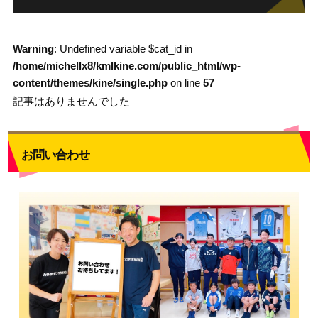
Warning
: Undefined variable $cat_id in
/home/michellx8/kmlkine.com/public_html/wp-
content/themes/kine/single.php
on line
57
記事はありませんでした
お問い合わせ