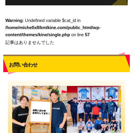
Warning
: Undefined variable $cat_id in
/home/michellx8/kmlkine.com/public_html/wp-
content/themes/kine/single.php
on line
57
記事はありませんでした
お問い合わせ