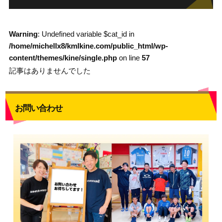
Warning
: Undefined variable $cat_id in
/home/michellx8/kmlkine.com/public_html/wp-
content/themes/kine/single.php
on line
57
記事はありませんでした
お問い合わせ