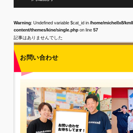
Warning
: Undefined variable $cat_id in
/home/michellx8/kml
content/themes/kine/single.php
on line
57
記事はありませんでした
お問い合わせ