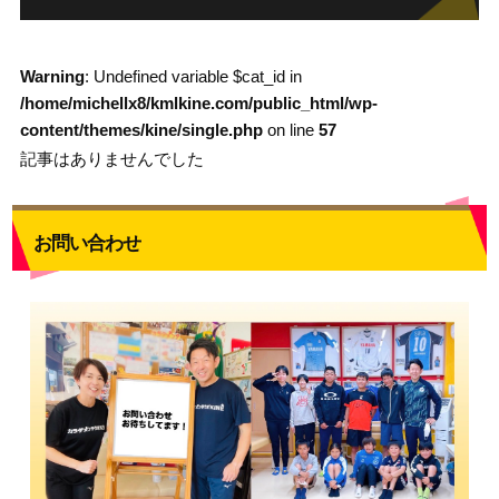
Warning
: Undefined variable $cat_id in
/home/michellx8/kmlkine.com/public_html/wp-
content/themes/kine/single.php
on line
57
記事はありませんでした
お問い合わせ