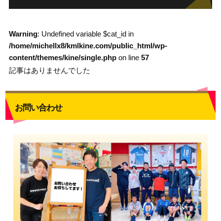
Warning
: Undefined variable $cat_id in
/home/michellx8/kmlkine.com/public_html/wp-
content/themes/kine/single.php
on line
57
記事はありませんでした
お問い合わせ