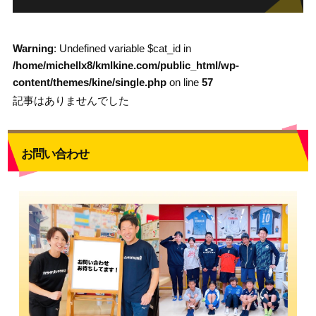
Warning
: Undefined variable $cat_id in
/home/michellx8/kmlkine.com/public_html/wp-
content/themes/kine/single.php
on line
57
記事はありませんでした
お問い合わせ