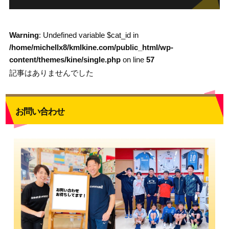
Warning
: Undefined variable $cat_id in
/home/michellx8/kmlkine.com/public_html/wp-
content/themes/kine/single.php
on line
57
記事はありませんでした
お問い合わせ