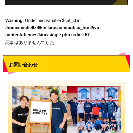
Warning
: Undefined variable $cat_id in
/home/michellx8/kmlkine.com/public_html/wp-
content/themes/kine/single.php
on line
57
記事はありませんでした
お問い合わせ