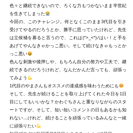
色々と継続できないので、ろくな力もつかないまま半世紀
を生きてしまった
今回の、このチャレンジ。何となくこのまま3代目を引き
受けてやるのだろうとか、勝手に思っていたけれど、先生
は立候補を募ると言うので、これは(*>_<*)ﾉはい！と手を
あげてやんなきゃかっこ悪い。そして続けなきゃもっとか
っこ悪い
色んな刺激や後押しや、もちろん自分の努力や工夫で、継
続できるのだろうけれど、なんだかんだ言っても、頑張っ
てみよう
1代目のやまさんもオススメの達成感を味わうためにも
そして、先生が続けることを取り上げてくれた今日を1日
目にしてもいいかな？かわぐちさんと重なりながらのスタ
ートですが、そして、短い短いコメントの日もあるかも知
れない…けれど、続けることを頑張っているみんなと一緒
に頑張りたい