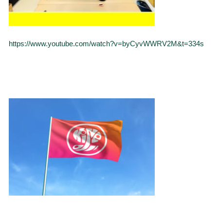
https://www.youtube.com/watch?v=byCyvWWRV2M&t=334s