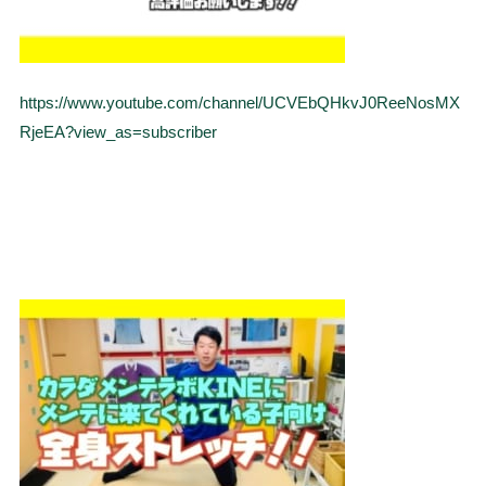
https://www.youtube.com/channel/UCVEbQHkvJ0ReeNosMX
RjeEA?view_as=subscriber