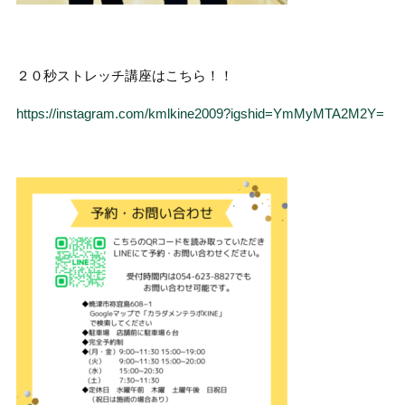
２０秒ストレッチ講座はこちら！！
https://instagram.com/kmlkine2009?igshid=YmMyMTA2M2Y=