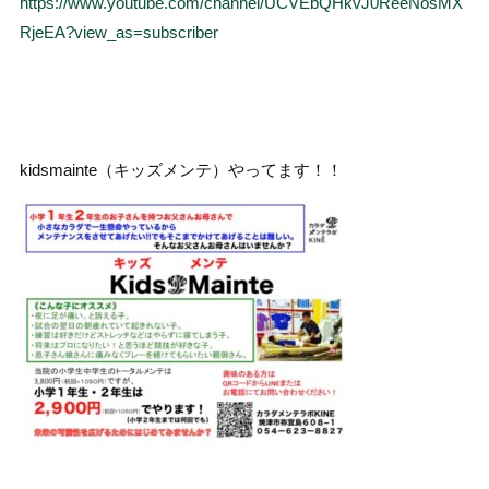
https://www.youtube.com/channel/UCVEbQHkvJ0ReeNosMX
RjeEA?view_as=subscriber
kidsmainte（キッズメンテ）やってます！！