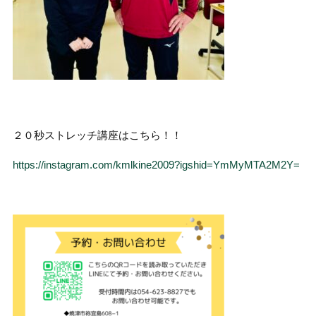
２０秒ストレッチ講座はこちら！！
https://instagram.com/kmlkine2009?igshid=YmMyMTA2M2Y=