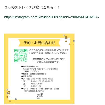
２０秒ストレッチ講座はこちら！！
https://instagram.com/kmlkine2009?igshid=YmMyMTA2M2Y=