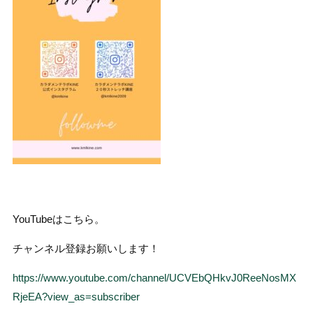
YouTubeはこちら。
チャンネル登録お願いします！
https://www.youtube.com/channel/UCVEbQHkvJ0ReeNosMX
RjeEA?view_as=subscriber