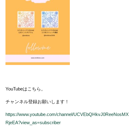
YouTubeはこちら。
チャンネル登録お願いします！
https://www.youtube.com/channel/UCVEbQHkvJ0ReeNosMX
RjeEA?view_as=subscriber