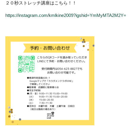
２０秒ストレッチ講座はこちら！！
https://instagram.com/kmlkine2009?igshid=YmMyMTA2M2Y=