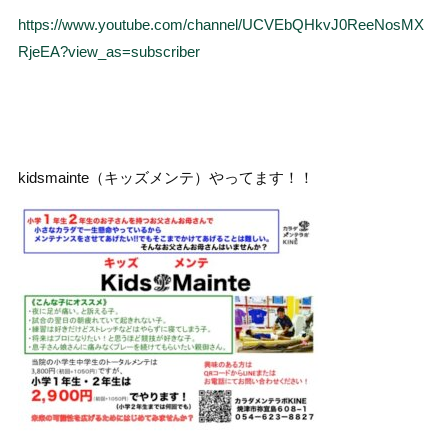
https://www.youtube.com/channel/UCVEbQHkvJ0ReeNosMX
RjeEA?view_as=subscriber
kidsmainte（キッズメンテ）やってます！！