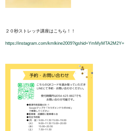
２０秒ストレッチ講座はこちら！！
https://instagram.com/kmlkine2009?igshid=YmMyMTA2M2Y=