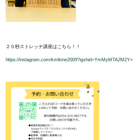
２０秒ストレッチ講座はこちら！！
https://instagram.com/kmlkine2009?igshid=YmMyMTA2M2Y=