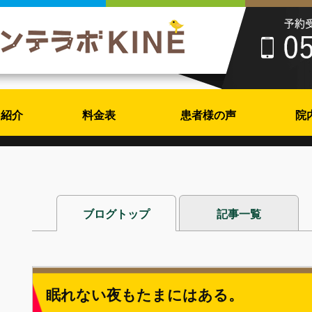
フ紹介
料金表
患者様の声
院
ブログトップ
記事一覧
眠れない夜もたまにはある。