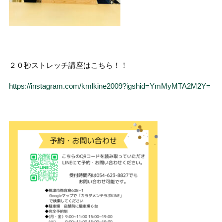
２０秒ストレッチ講座はこちら！！
https://instagram.com/kmlkine2009?igshid=YmMyMTA2M2Y=