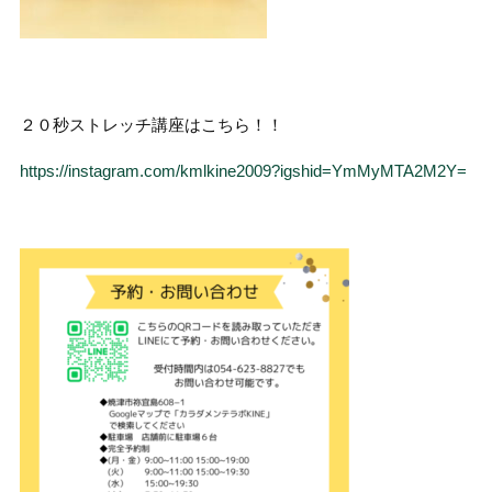
２０秒ストレッチ講座はこちら！！
https://instagram.com/kmlkine2009?igshid=YmMyMTA2M2Y=