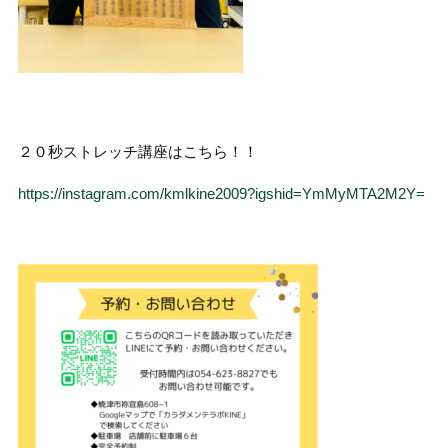
２０秒ストレッチ講座はこちら！！
https://instagram.com/kmlkine2009?igshid=YmMyMTA2M2Y=