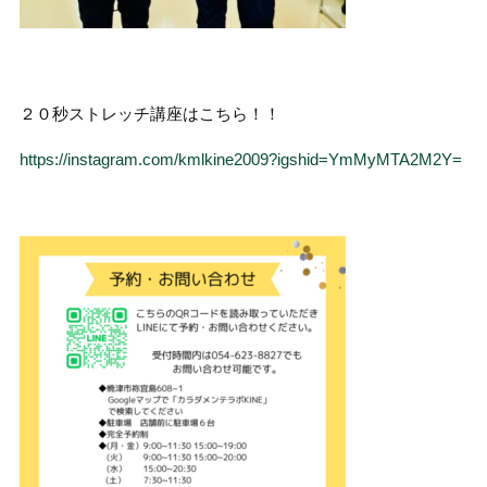
２０秒ストレッチ講座はこちら！！
https://instagram.com/kmlkine2009?igshid=YmMyMTA2M2Y=