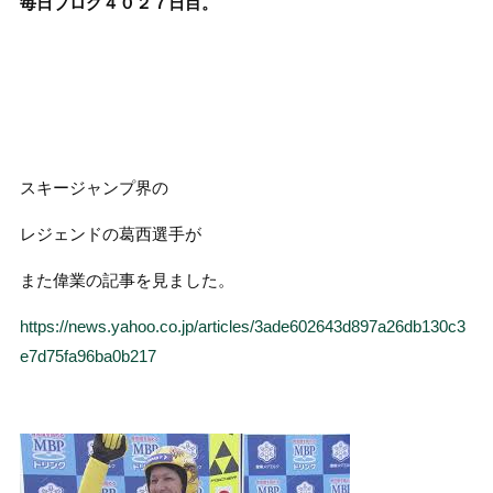
毎日ブログ４０２７
日目。
スキージャンプ界の
レジェンドの葛西選手が
また偉業の記事を見ました。
https://news.yahoo.co.jp/articles/3ade602643d897a26db130c3
e7d75fa96ba0b217