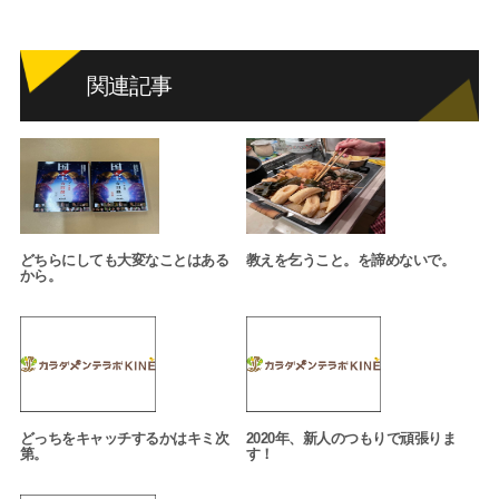
関連記事
どちらにしても大変なことはある
教えを乞うこと。を諦めないで。
から。
どっちをキャッチするかはキミ次
2020年、新人のつもりで頑張りま
第。
す！