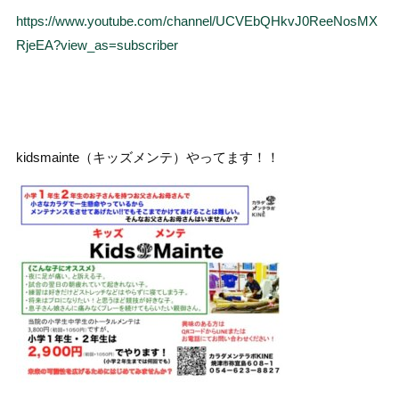
https://www.youtube.com/channel/UCVEbQHkvJ0ReeNosMX
RjeEA?view_as=subscriber
kidsmainte（キッズメンテ）やってます！！