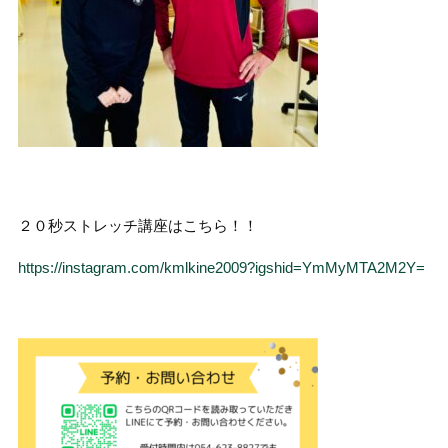
２０秒ストレッチ講座はこちら！！
https://instagram.com/kmlkine2009?igshid=YmMyMTA2M2Y=